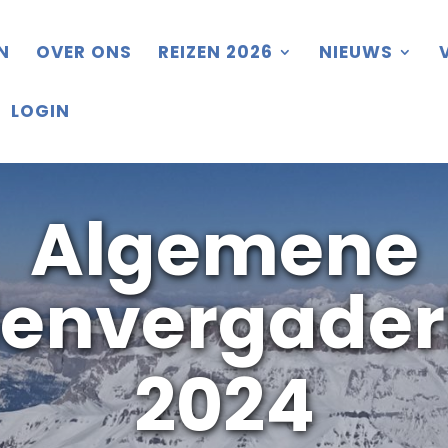
N
OVER ONS
REIZEN 2026
NIEUWS
LOGIN
Algemene
denvergader
2024