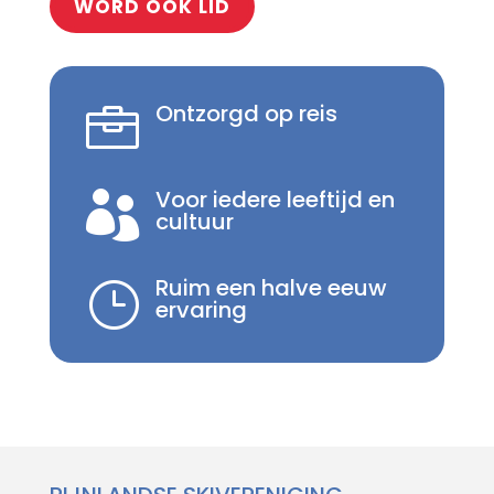
WORD OOK LID
Ontzorgd op reis

Voor iedere leeftijd en

cultuur
Ruim een halve eeuw
}
ervaring