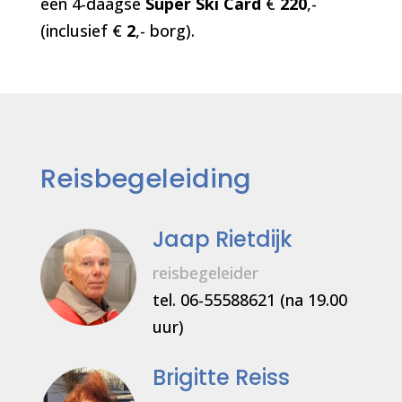
een 4-daagse
Super Ski Card
€
220
,-
(inclusief €
2
,- borg).
Reisbegeleiding
Jaap Rietdijk
reisbegeleider
tel. 06-55588621 (na 19.00
uur)
Brigitte Reiss