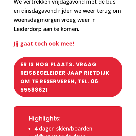
We vertrekken vrijdagavond met de bus
en dinsdagavond rijden we weer terug om
woensdagmorgen vroeg weer in
Leiderdorp aan te komen.
Jij gaat toch ook mee!
ER IS NOG PLAATS. VRAAG
REISBEGELEIDER JAAP RIETDIJK
OM TE RESERVEREN, TEL. 06
55588621
Highlights:
4 dagen skiën/boarden