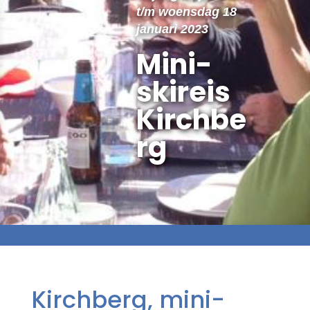
t/m woensdag 18
januari 2023
Mini-
skireis
Kirchbe
rg
Kirchberg, mini-