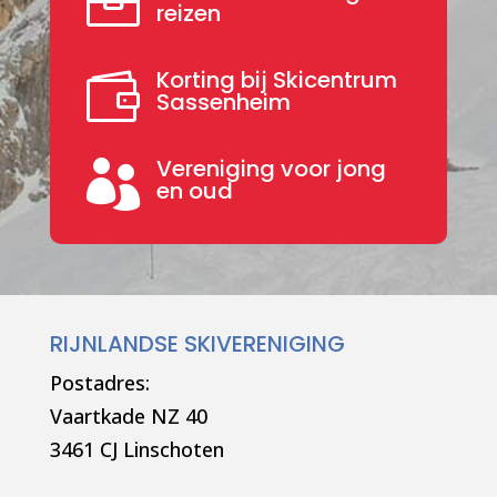

reizen
Korting bij Skicentrum

Sassenheim
Vereniging voor jong

en oud
RIJNLANDSE SKIVERENIGING
Postadres:
Vaartkade NZ 40
3461 CJ Linschoten