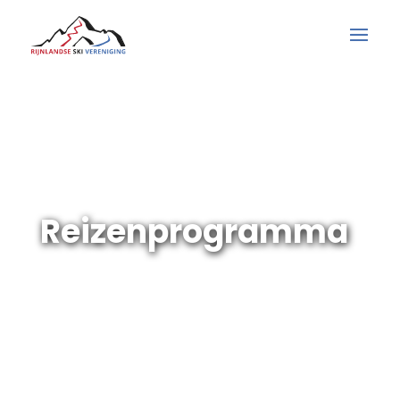
RSV reizen voor jong en oud
Reizenprogramma