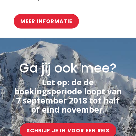
MEER INFORMATIE
Ga jij ook mee?
Let op: de de
boekingsperiode loopt van
7 september 2018 tot half
of eind november
.
SCHRIJF JE IN VOOR EEN REIS